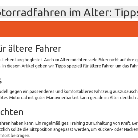
orradfahren im Alter: Tipps
r ältere Fahrer
Leben lang begleitet. Auch im Alter möchten viele Biker nicht auf ihre g
In diesem Artikel geben wir Tipps speziell für ältere Fahrer, um das Fah
s
dell gegen ein passenderes und komfortableres Fahrzeug auszutauschen. 
htes Motorrad mit guter Manövrierbarkeit kann gerade im Alter deutlich
achten
fahren haben kann. Ein regelmäßiges Training zur Erhaltung von Kraft, 
lich sollte die Sitzposition angepasst werden, um Rücken- oder Nack
fort beitragen.